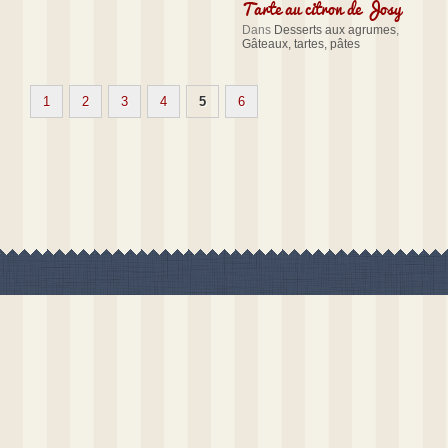
Tarte au citron de Josy
Dans
Desserts aux agrumes
,
Gâteaux, tartes, pâtes
1
2
3
4
5
6