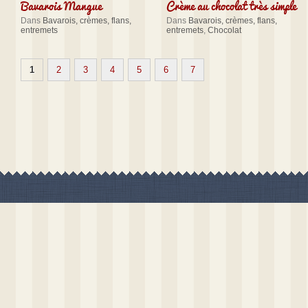
Bavarois Mangue
Crème au chocolat très simple
Dans
Bavarois, crèmes, flans,
Dans
Bavarois, crèmes, flans,
entremets
entremets
,
Chocolat
1
2
3
4
5
6
7