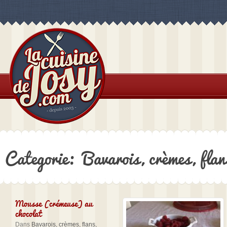
Categorie: Bavarois, crèmes, flan
Mousse (crémeuse) au
chocolat
Dans
Bavarois, crèmes, flans,