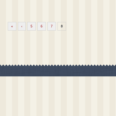
«
‹
5
6
7
8