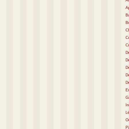
A
Ap
Ba
B
C
Co
C
D
De
De
D
D
E
Gâ
I
L
O
P