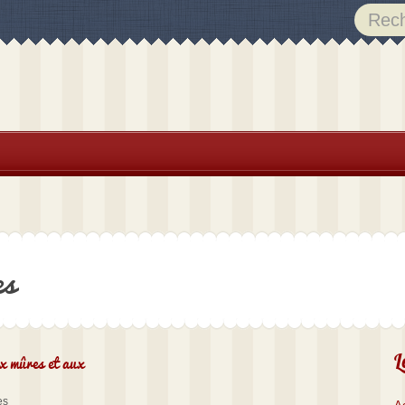
es
x mûres et aux
L
es