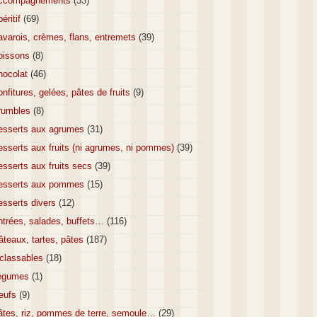
ccompagnements
(33)
éritif
(69)
varois, crèmes, flans, entremets
(39)
oissons
(8)
hocolat
(46)
nfitures, gelées, pâtes de fruits
(9)
rumbles
(8)
esserts aux agrumes
(31)
sserts aux fruits (ni agrumes, ni pommes)
(39)
sserts aux fruits secs
(39)
esserts aux pommes
(15)
esserts divers
(12)
ntrées, salades, buffets…
(116)
teaux, tartes, pâtes
(187)
nclassables
(18)
égumes
(1)
eufs
(9)
âtes, riz, pommes de terre, semoule…
(29)