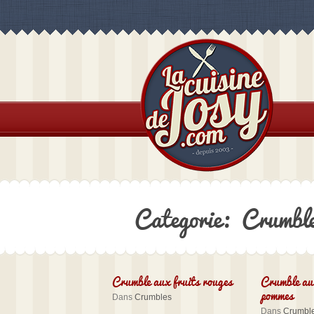
Categorie: Crumbl
Crumble aux fruits rouges
Crumble au
pommes
Dans
Crumbles
Dans
Crumbl