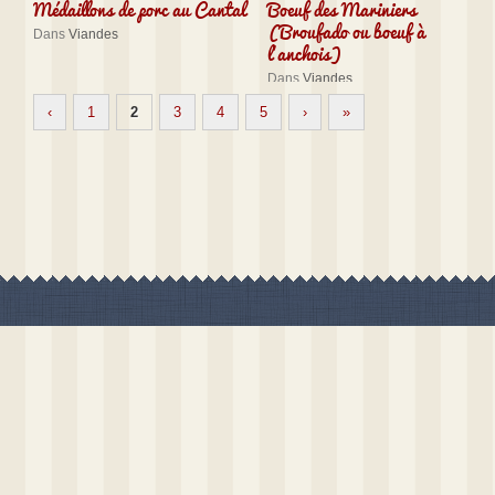
Médaillons de porc au Cantal
Boeuf des Mariniers
(Broufado ou boeuf à
Dans
Viandes
l’anchois)
Dans
Viandes
‹
1
2
3
4
5
›
»