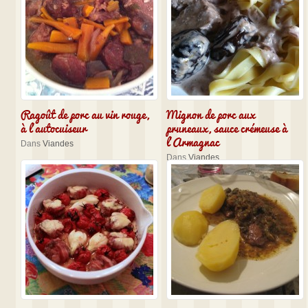
Ragoût de porc au vin rouge,
Mignon de porc aux
à l’autocuiseur
pruneaux, sauce crémeuse à
l’Armagnac
Dans
Viandes
Dans
Viandes