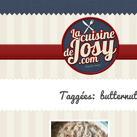
Taggées: butternut