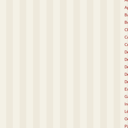
A
Ap
Ba
B
C
Co
C
D
De
De
D
D
E
Gâ
I
L
O
P