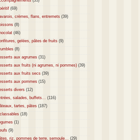
ccompagnements
(33)
éritif
(69)
varois, crèmes, flans, entremets
(39)
oissons
(8)
hocolat
(46)
nfitures, gelées, pâtes de fruits
(9)
rumbles
(8)
esserts aux agrumes
(31)
sserts aux fruits (ni agrumes, ni pommes)
(39)
sserts aux fruits secs
(39)
esserts aux pommes
(15)
esserts divers
(12)
ntrées, salades, buffets…
(116)
teaux, tartes, pâtes
(187)
nclassables
(18)
égumes
(1)
eufs
(9)
âtes, riz, pommes de terre, semoule…
(29)