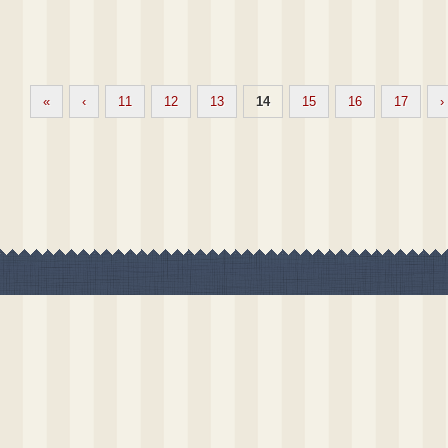
«
‹
11
12
13
14
15
16
17
›