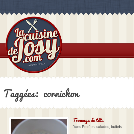
Taggées: cornichon
Fromage de tête
Dans
Entrées, salades, buffets...