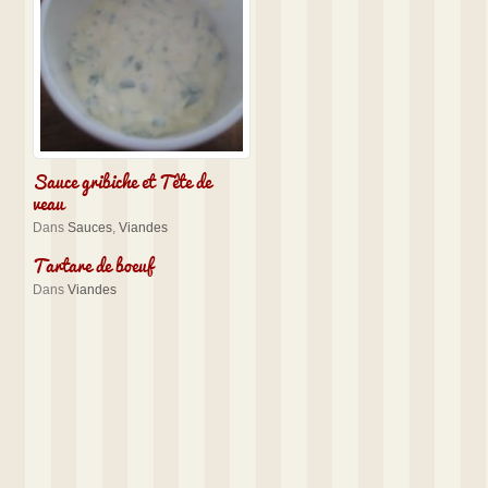
Sauce gribiche et Tête de
veau
Dans
Sauces
,
Viandes
Tartare de boeuf
Dans
Viandes