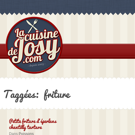
Taggées: friture
Petite friture d’éperlans
chantilly tartare
Dans
Poissons