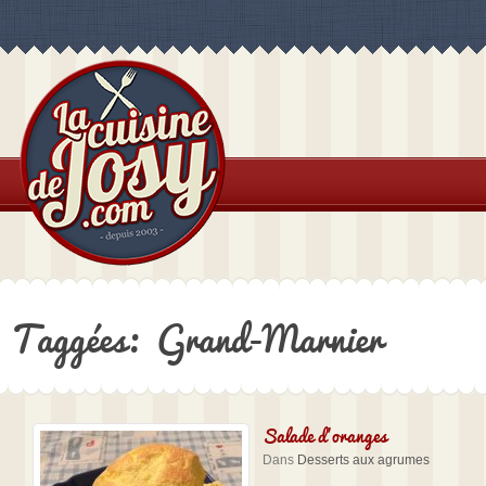
Taggées: Grand-Marnier
Salade d’oranges
Dans
Desserts aux agrumes