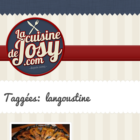
Taggées: langoustine