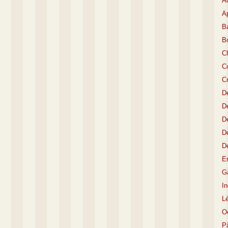
A
Ap
Ba
B
C
Co
C
D
De
De
D
D
E
Gâ
I
L
O
P