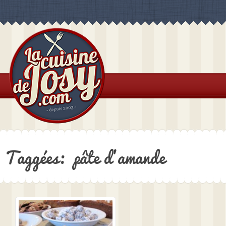
Taggées: pâte d’amande