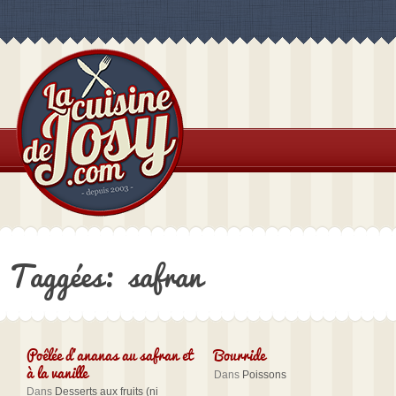
Taggées: safran
Poêlée d’ananas au safran et
Bourride
à la vanille
Dans
Poissons
Dans
Desserts aux fruits (ni