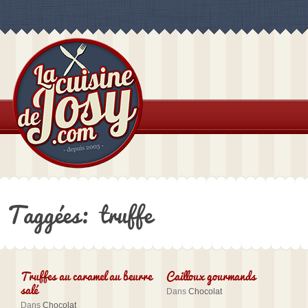
Taggées: truffe
Truffes au caramel au beurre
Cailloux gourmands
salé
Dans
Chocolat
Dans
Chocolat