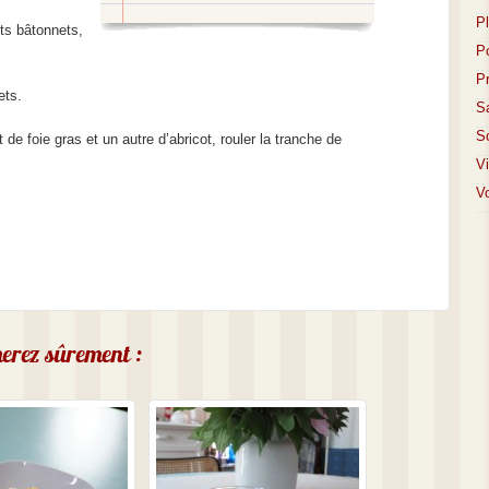
P
its bâtonnets,
P
P
ets.
S
S
e foie gras et un autre d’abricot, rouler la tranche de
V
Vo
imerez sûrement :