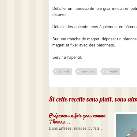
Détailler un morceau de foie gras mi-cuit en pet
réserver.
Détailler les abricots secs également en bâtonn
Sur une tranche de magret, déposer un bâtonnet d
magret et fixer avec des batonnets.
Servir à l’apéritif.
abricot
foie gras
magret
Si cette recette vous plait, vous a
Préparer un foie gras comme
Thomas….
Dans
Entrées, salades, buffets...