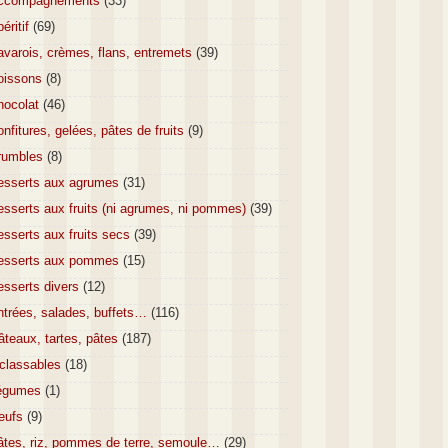
ccompagnements
(33)
éritif
(69)
varois, crèmes, flans, entremets
(39)
oissons
(8)
hocolat
(46)
nfitures, gelées, pâtes de fruits
(9)
rumbles
(8)
esserts aux agrumes
(31)
sserts aux fruits (ni agrumes, ni pommes)
(39)
sserts aux fruits secs
(39)
esserts aux pommes
(15)
esserts divers
(12)
ntrées, salades, buffets…
(116)
teaux, tartes, pâtes
(187)
nclassables
(18)
égumes
(1)
eufs
(9)
âtes, riz, pommes de terre, semoule…
(29)