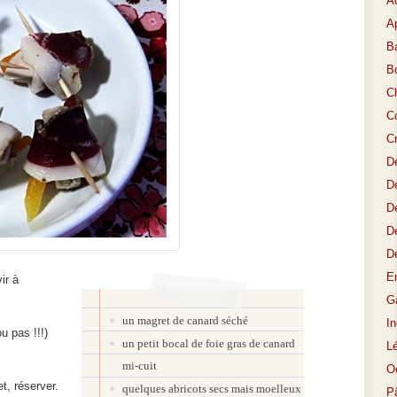
A
Ap
Ba
B
C
Co
C
D
De
De
D
D
E
ir à
Gâ
un magret de canard séché
I
u pas !!!)
un petit bocal de foie gras de canard
L
mi-cuit
O
t, réserver.
quelques abricots secs mais moelleux
P