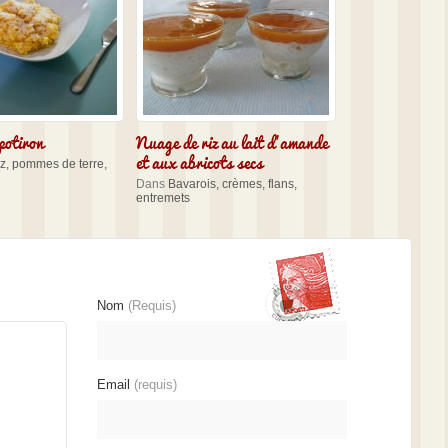
potiron
Nuage de riz au lait d’amande
et aux abricots secs
iz, pommes de terre,
Dans
Bavarois, crèmes, flans,
entremets
Nom
(Requis)
Email
(requis)