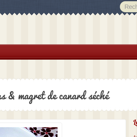
ras & magret de canard séché
L