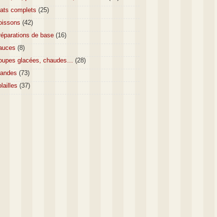
lats complets
(25)
oissons
(42)
réparations de base
(16)
auces
(8)
oupes glacées, chaudes…
(28)
iandes
(73)
lailles
(37)