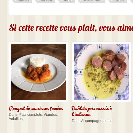
Si cette recette vous plait, vous ai
Rougail de saucisses fumées
Dahl de pois cassés à
l’indienne
Dans
Plats complets
,
Viandes
,
Volailles
Dans
Accompagnements