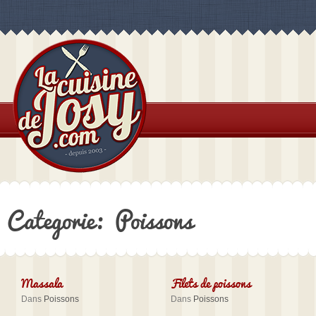
Categorie: Poissons
Massala
Filets de poissons
Dans
Poissons
Dans
Poissons