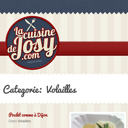
Categorie: Volailles
Poulet comme à Dijon
Dans
Volailles