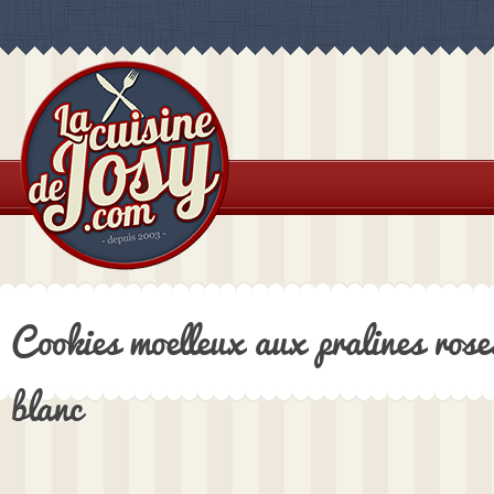
Cookies moelleux aux pralines rose
blanc