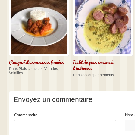
Rougail de saucisses fumées
Dahl de pois cassés à
l’indienne
Dans
Plats complets
,
Viandes
,
Volailles
Dans
Accompagnements
Envoyez un commentaire
Commentaire
Nom