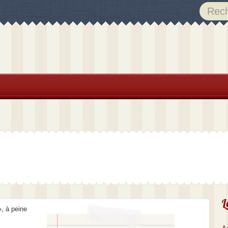
L
, à peine