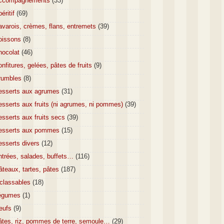
ccompagnements
(33)
éritif
(69)
varois, crèmes, flans, entremets
(39)
oissons
(8)
hocolat
(46)
nfitures, gelées, pâtes de fruits
(9)
rumbles
(8)
esserts aux agrumes
(31)
sserts aux fruits (ni agrumes, ni pommes)
(39)
sserts aux fruits secs
(39)
esserts aux pommes
(15)
esserts divers
(12)
ntrées, salades, buffets…
(116)
teaux, tartes, pâtes
(187)
nclassables
(18)
égumes
(1)
eufs
(9)
âtes, riz, pommes de terre, semoule…
(29)