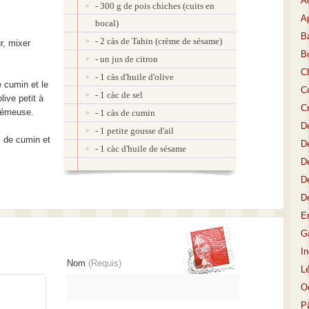
A
- 300 g de pois chiches (cuits en
Ap
bocal)
Ba
- 2 càs de Tahin (crème de sésame)
r, mixer
B
- un jus de citron
C
- 1 càs d'huile d'olive
le cumin et le
Co
- 1 càc de sel
live petit à
C
crémeuse.
- 1 càs de cumin
D
- 1 petite gousse d'ail
s de cumin et
De
- 1 càc d'huile de sésame
De
D
D
E
Gâ
I
Nom
(Requis)
L
O
P