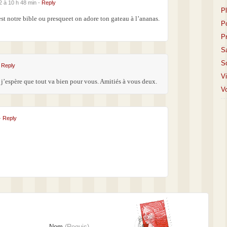
2 à 10 h 48 min -
Reply
P
est notre bible ou presqueet on adore ton gateau à l’ananas.
P
P
S
S
-
Reply
V
, j’espère que tout va bien pour vous. Amitiés à vous deux.
Vo
 -
Reply
Nom
(Requis)