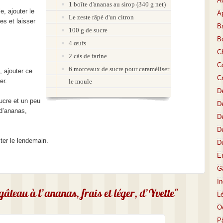
A
1 boîte d'ananas au sirop (340 g net)
, ajouter le
Ap
Le zeste râpé d'un citron
tes et laisser
Ba
100 g de sucre
B
4 œufs
C
2 càs de farine
Co
6 morceaux de sucre pour caraméliser
, ajouter ce
C
ger.
le moule
D
ucre et un peu
De
 d’ananas,
De
D
ster le lendemain.
D
E
Gâ
I
gâteau à l’ananas, frais et léger, d’Yvette"
L
O
P