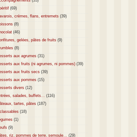
ccompagnements
(33)
éritif
(69)
varois, crèmes, flans, entremets
(39)
oissons
(8)
hocolat
(46)
nfitures, gelées, pâtes de fruits
(9)
rumbles
(8)
esserts aux agrumes
(31)
sserts aux fruits (ni agrumes, ni pommes)
(39)
sserts aux fruits secs
(39)
esserts aux pommes
(15)
esserts divers
(12)
ntrées, salades, buffets…
(116)
teaux, tartes, pâtes
(187)
nclassables
(18)
égumes
(1)
eufs
(9)
âtes, riz, pommes de terre, semoule…
(29)