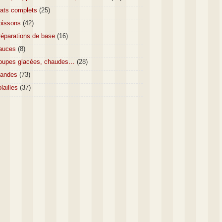
lats complets
(25)
oissons
(42)
réparations de base
(16)
auces
(8)
oupes glacées, chaudes…
(28)
iandes
(73)
lailles
(37)