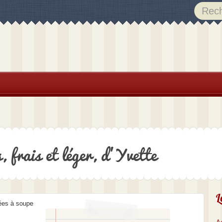
, frais et léger, d’Yvette
L
rées à soupe