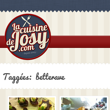
Taggées: betterave