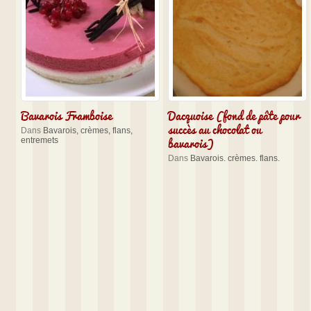
Bavarois Framboise
Dacquoise (fond de pâte pour
succès au chocolat ou
Dans
Bavarois, crèmes, flans,
bavarois)
entremets
Dans
Bavarois, crèmes, flans,
entremets
,
Gâteaux, tartes, pâtes
,
Préparations de base