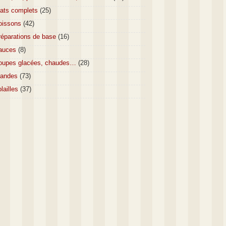
lats complets
(25)
oissons
(42)
réparations de base
(16)
auces
(8)
oupes glacées, chaudes…
(28)
iandes
(73)
lailles
(37)