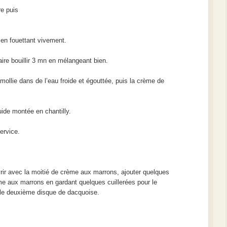
re puis
er en fouettant vivement.
ire bouillir 3 mn en mélangeant bien.
amollie dans de l’eau froide et égouttée, puis la crème de
uide montée en chantilly.
ervice.
rir avec la moitié de crème aux marrons, ajouter quelques
me aux marrons en gardant quelques cuillerées pour le
r le deuxième disque de dacquoise.