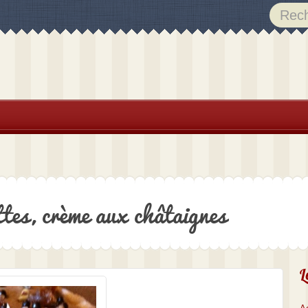
ttes, crème aux châtaignes
L