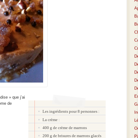
A
Ap
Ba
B
C
Co
C
D
De
De
D
D
E
ise » que j’ai
rème de
Gâ
Les ingrédients pour 8 personnes :
I
La crème :
L
400 g de crème de marrons
O
200 g de brisures de marrons glacés
P