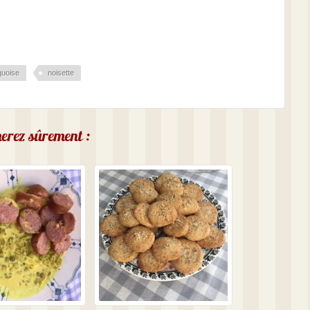
quoise
noisette
imerez sûrement :