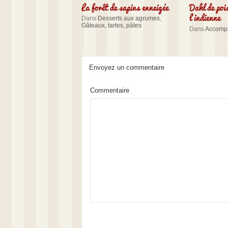
La forêt de sapins enneigée
Dahl de poi
l’indienne
Dans
Desserts aux agrumes
,
Gâteaux, tartes, pâtes
Dans
Accomp
Envoyez un commentaire
Commentaire