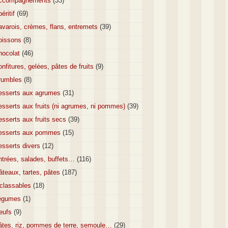
ccompagnements
(33)
éritif
(69)
varois, crèmes, flans, entremets
(39)
oissons
(8)
hocolat
(46)
nfitures, gelées, pâtes de fruits
(9)
rumbles
(8)
esserts aux agrumes
(31)
sserts aux fruits (ni agrumes, ni pommes)
(39)
sserts aux fruits secs
(39)
esserts aux pommes
(15)
esserts divers
(12)
ntrées, salades, buffets…
(116)
teaux, tartes, pâtes
(187)
nclassables
(18)
égumes
(1)
eufs
(9)
âtes, riz, pommes de terre, semoule…
(29)