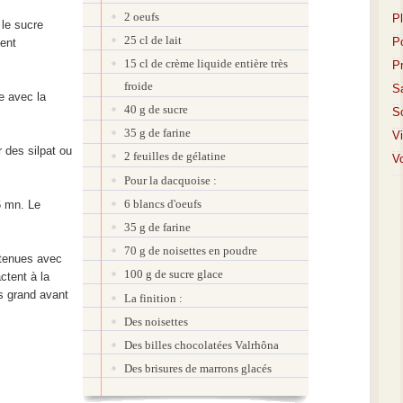
2 oeufs
P
 le sucre
25 cl de lait
P
ient
15 cl de crème liquide entière très
P
froide
S
e avec la
40 g de sucre
S
35 g de farine
V
 des silpat ou
2 feuilles de gélatine
Vo
Pour la dacquoise :
6 blancs d'oeufs
6 mn. Le
35 g de farine
70 g de noisettes en poudre
btenues avec
100 g de sucre glace
ctent à la
us grand avant
La finition :
Des noisettes
Des billes chocolatées Valrhôna
Des brisures de marrons glacés