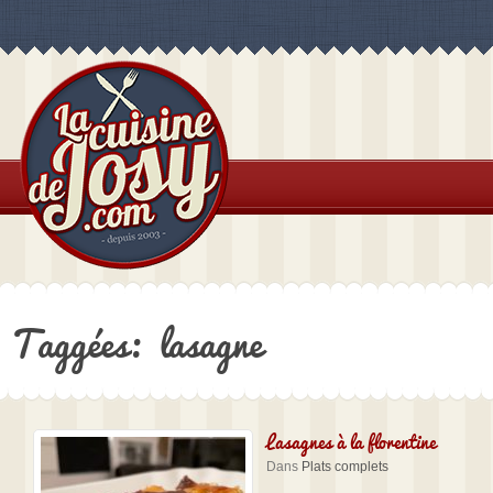
Taggées: lasagne
Lasagnes à la florentine
Dans
Plats complets