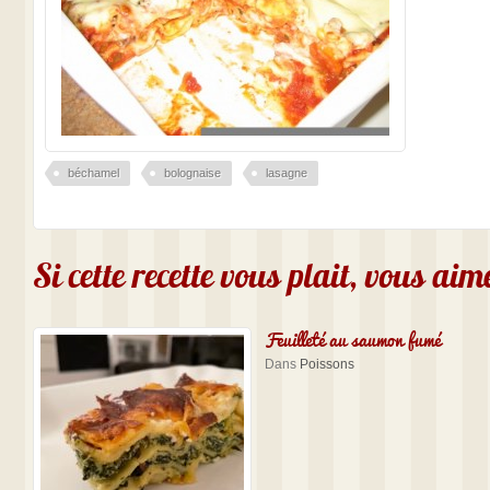
béchamel
bolognaise
lasagne
Si cette recette vous plait, vous ai
Feuilleté au saumon fumé
Dans
Poissons