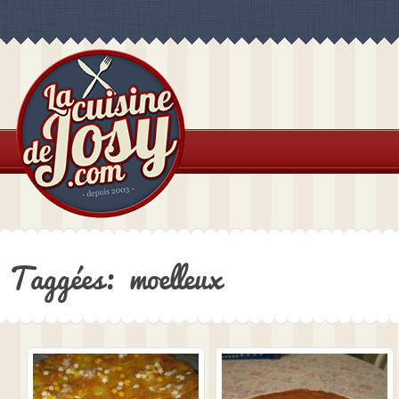
Taggées: moelleux