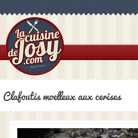
Clafoutis moelleux aux cerises