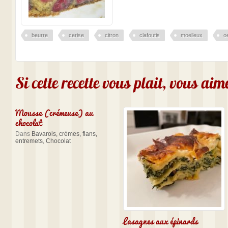
beurre
cerise
citron
clafoutis
moelleux
o
Si cette recette vous plait, vous ai
Mousse (crémeuse) au
chocolat
Dans
Bavarois, crèmes, flans,
entremets
,
Chocolat
Lasagnes aux épinards