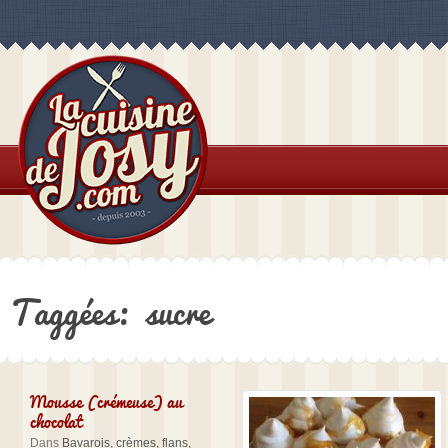
Taggées: sucre
Mousse (crémeuse) au
chocolat
Dans
Bavarois, crèmes, flans,