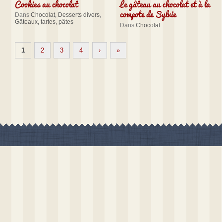
Cookies au chocolat
Le gâteau au chocolat et à la
compote de Sylvie
Dans
Chocolat
,
Desserts divers
,
Gâteaux, tartes, pâtes
Dans
Chocolat
1
2
3
4
›
»