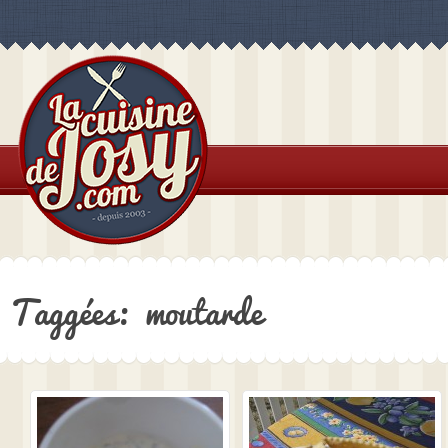
Taggées: moutarde