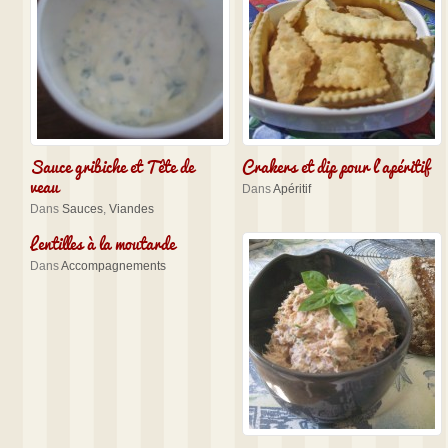
Sauce gribiche et Tête de
Crakers et dip pour l’apéritif
veau
Dans
Apéritif
Dans
Sauces
,
Viandes
Lentilles à la moutarde
Dans
Accompagnements