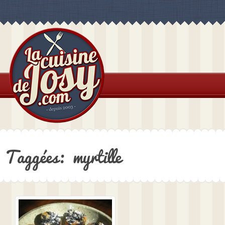
Taggées: myrtille