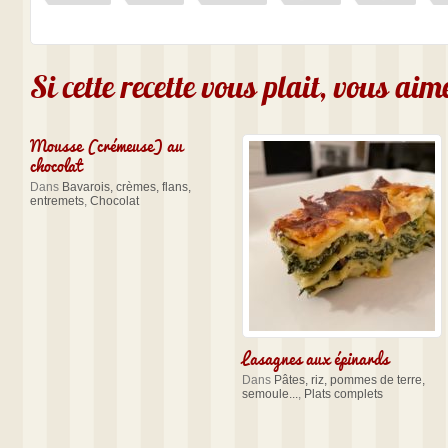
Si cette recette vous plait, vous ai
Mousse (crémeuse) au
chocolat
Dans
Bavarois, crèmes, flans,
entremets
,
Chocolat
Lasagnes aux épinards
Dans
Pâtes, riz, pommes de terre,
semoule...
,
Plats complets