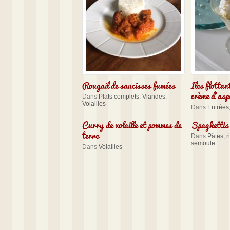
Rougail de saucisses fumées
Iles flottan
crème d’asp
Dans
Plats complets
,
Viandes
,
Volailles
Dans
Entrées,
Curry de volaille et pommes de
Spaghettis 
terre
Dans
Pâtes, r
semoule...
Dans
Volailles