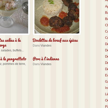
A
Ap
Ba
B
C
Co
C
tes salées à la
Boulettes de boeuf aux épices
erge
D
Dans
Viandes
De
 salades, buffets...
à la pangrattato
Porc à l’indienne
De
D
iz, pommes de terre,
Dans
Viandes
D
E
Gâ
I
L
O
P