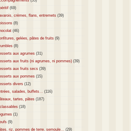
ccompagnements
(33)
éritif
(69)
varois, crèmes, flans, entremets
(39)
oissons
(8)
hocolat
(46)
nfitures, gelées, pâtes de fruits
(9)
rumbles
(8)
esserts aux agrumes
(31)
sserts aux fruits (ni agrumes, ni pommes)
(39)
sserts aux fruits secs
(39)
esserts aux pommes
(15)
esserts divers
(12)
ntrées, salades, buffets…
(116)
teaux, tartes, pâtes
(187)
nclassables
(18)
égumes
(1)
eufs
(9)
âtes, riz, pommes de terre, semoule…
(29)