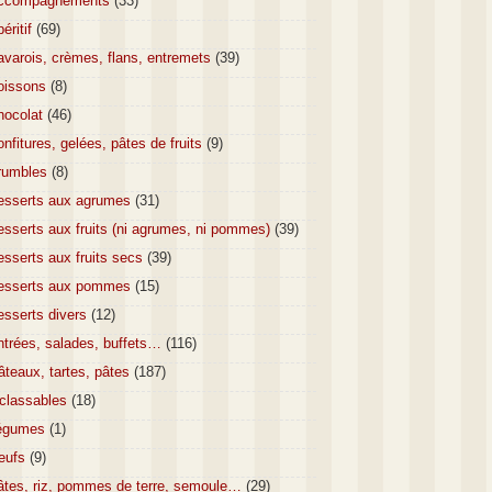
ccompagnements
(33)
éritif
(69)
varois, crèmes, flans, entremets
(39)
oissons
(8)
hocolat
(46)
nfitures, gelées, pâtes de fruits
(9)
rumbles
(8)
esserts aux agrumes
(31)
sserts aux fruits (ni agrumes, ni pommes)
(39)
sserts aux fruits secs
(39)
esserts aux pommes
(15)
esserts divers
(12)
ntrées, salades, buffets…
(116)
teaux, tartes, pâtes
(187)
nclassables
(18)
égumes
(1)
eufs
(9)
âtes, riz, pommes de terre, semoule…
(29)