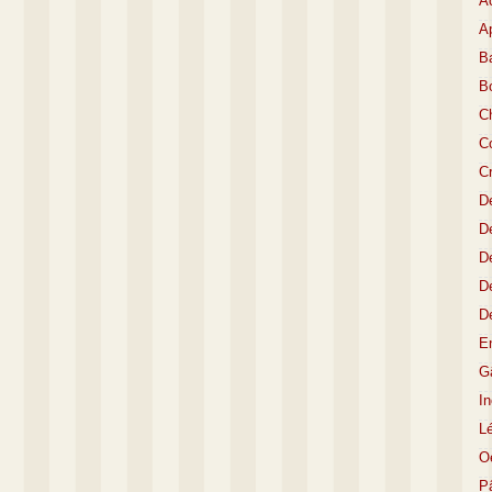
A
Ap
Ba
B
C
Co
C
D
De
De
D
D
E
Gâ
I
L
O
P