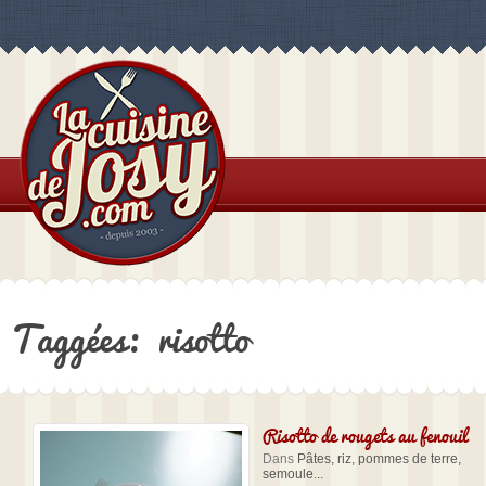
Taggées: risotto
Risotto de rougets au fenouil
Dans
Pâtes, riz, pommes de terre,
semoule...