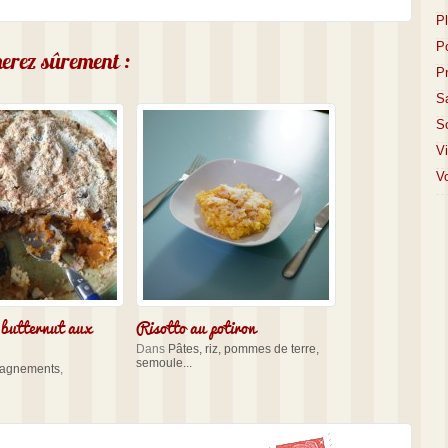
P
P
imerez sûrement :
P
S
S
V
Vo
 butternut aux
Risotto au potiron
Dans
Pâtes, riz, pommes de terre,
semoule...
agnements
,