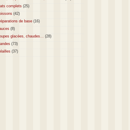
lats complets
(25)
oissons
(42)
réparations de base
(16)
auces
(8)
oupes glacées, chaudes…
(28)
iandes
(73)
lailles
(37)