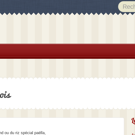
ois
L
nd ou du riz spécial paëlla,