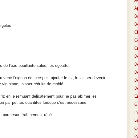
A
Ap
Ba
B
urgelés
C
Co
C
D
De
 de l’eau bouillante salée, les égoutter.
De
evenir l’oignon émincé puis ajouter le riz, le laisser devenir
D
 vin blanc, laisser réduire de moitié.
D
le riz en le remuant délicatement pour ne pas abîmer les
E
llon par petites quantités lorsque c’est nécessaire.
Gâ
I
t le parmesan fraîchement râpé.
L
O
P