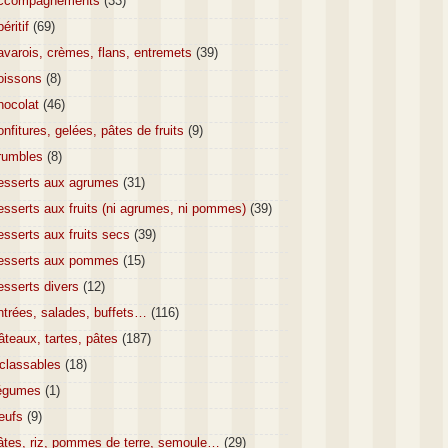
ccompagnements
(33)
éritif
(69)
varois, crèmes, flans, entremets
(39)
oissons
(8)
hocolat
(46)
nfitures, gelées, pâtes de fruits
(9)
rumbles
(8)
esserts aux agrumes
(31)
sserts aux fruits (ni agrumes, ni pommes)
(39)
sserts aux fruits secs
(39)
esserts aux pommes
(15)
esserts divers
(12)
ntrées, salades, buffets…
(116)
teaux, tartes, pâtes
(187)
nclassables
(18)
égumes
(1)
eufs
(9)
âtes, riz, pommes de terre, semoule…
(29)