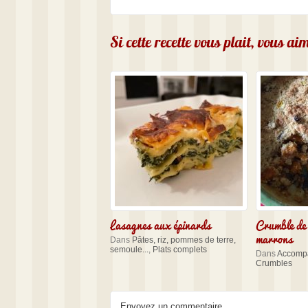
Si cette recette vous plait, vous a
Lasagnes aux épinards
Crumble de
marrons
Dans
Pâtes, riz, pommes de terre,
semoule...
,
Plats complets
Dans
Accomp
Crumbles
Envoyez un commentaire