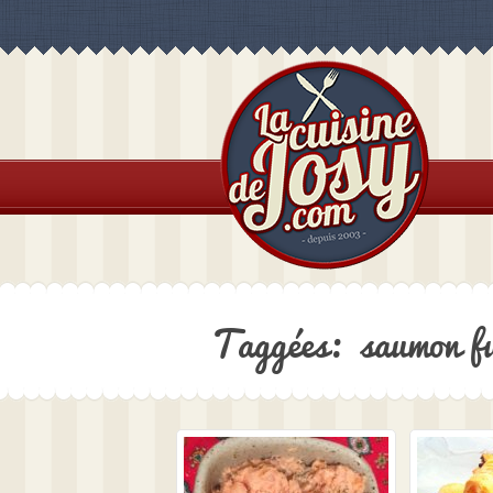
Taggées: saumon f