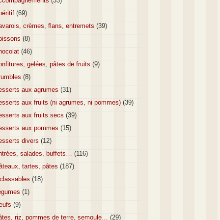
ccompagnements
(33)
éritif
(69)
varois, crèmes, flans, entremets
(39)
oissons
(8)
hocolat
(46)
nfitures, gelées, pâtes de fruits
(9)
rumbles
(8)
esserts aux agrumes
(31)
sserts aux fruits (ni agrumes, ni pommes)
(39)
sserts aux fruits secs
(39)
esserts aux pommes
(15)
esserts divers
(12)
ntrées, salades, buffets…
(116)
teaux, tartes, pâtes
(187)
nclassables
(18)
égumes
(1)
eufs
(9)
âtes, riz, pommes de terre, semoule…
(29)