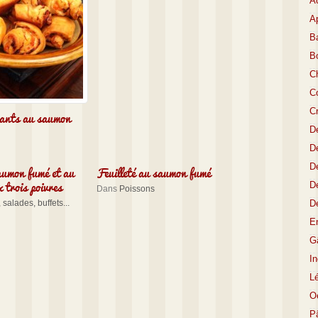
A
Ap
Ba
B
C
Co
C
sants au saumon
D
De
aumon fumé et au
Feuilleté au saumon fumé
De
 trois poivres
D
Dans
Poissons
 salades, buffets...
D
E
Gâ
I
L
O
P