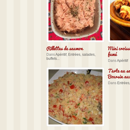
Rillettes de saumon
Mini crois
fumé
Dans
Apéritif
,
Entrées, salades,
buffets...
Dans
Apéritif
Tarte au s
Boursin aux
Dans
Entrées,