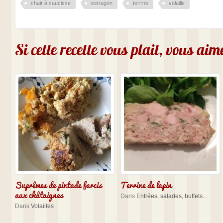
chair à saucisse
estragon
terrine
volaille
Si cette recette vous plait, vous ai
Suprêmes de pintade farcis
Terrine de lapin
aux châtaignes
Dans
Entrées, salades, buffets...
Dans
Volailles