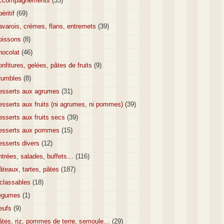
ccompagnements
(33)
éritif
(69)
varois, crèmes, flans, entremets
(39)
oissons
(8)
hocolat
(46)
nfitures, gelées, pâtes de fruits
(9)
rumbles
(8)
esserts aux agrumes
(31)
sserts aux fruits (ni agrumes, ni pommes)
(39)
sserts aux fruits secs
(39)
esserts aux pommes
(15)
esserts divers
(12)
ntrées, salades, buffets…
(116)
teaux, tartes, pâtes
(187)
nclassables
(18)
égumes
(1)
eufs
(9)
âtes, riz, pommes de terre, semoule…
(29)