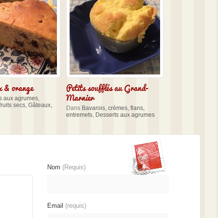
x & orange
Petits soufflés au Grand-
Marnier
s aux agrumes
,
ruits secs
,
Gâteaux,
Dans
Bavarois, crèmes, flans,
entremets
,
Desserts aux agrumes
Nom
(Requis)
Email
(requis)