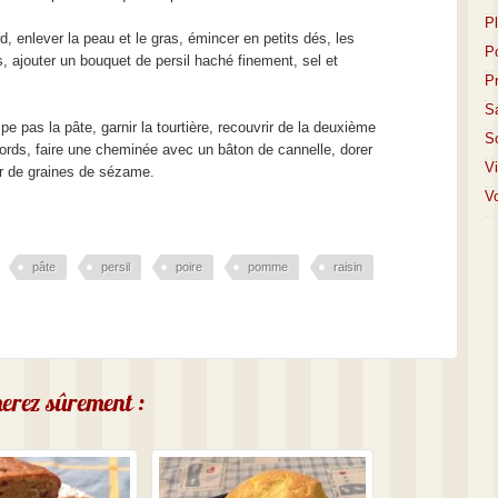
P
 enlever la peau et le gras, émincer en petits dés, les
P
, ajouter un bouquet de persil haché finement, sel et
P
S
pe pas la pâte, garnir la tourtière, recouvrir de la deuxième
S
bords, faire une cheminée avec un bâton de cannelle, dorer
V
er de graines de sézame.
Vo
pâte
persil
poire
pomme
raisin
imerez sûrement :