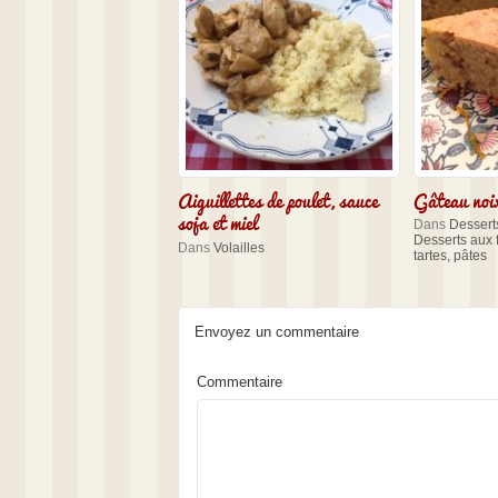
Aiguillettes de poulet, sauce
Gâteau noi
soja et miel
Dans
Dessert
Desserts aux f
Dans
Volailles
tartes, pâtes
Envoyez un commentaire
Commentaire