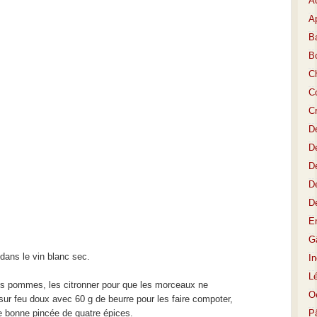
A
Ap
Ba
B
C
Co
C
D
De
De
D
D
E
Gâ
 dans le vin blanc sec.
I
L
es pommes, les citronner pour que les morceaux ne
O
sur feu doux avec 60 g de beurre pour les faire compoter,
ne bonne pincée de quatre épices.
P