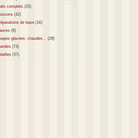
lats complets
(25)
oissons
(42)
réparations de base
(16)
auces
(8)
oupes glacées, chaudes…
(28)
iandes
(73)
lailles
(37)