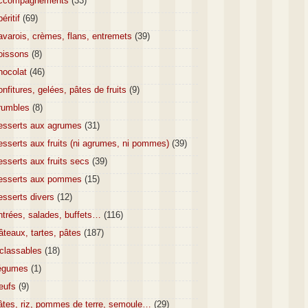
ccompagnements
(33)
éritif
(69)
varois, crèmes, flans, entremets
(39)
oissons
(8)
hocolat
(46)
nfitures, gelées, pâtes de fruits
(9)
rumbles
(8)
esserts aux agrumes
(31)
sserts aux fruits (ni agrumes, ni pommes)
(39)
sserts aux fruits secs
(39)
esserts aux pommes
(15)
esserts divers
(12)
ntrées, salades, buffets…
(116)
teaux, tartes, pâtes
(187)
nclassables
(18)
égumes
(1)
eufs
(9)
âtes, riz, pommes de terre, semoule…
(29)