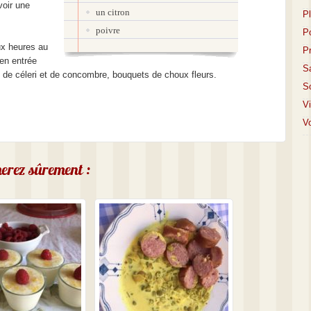
voir une
un citron
P
poivre
P
ux heures au
P
t en entrée
S
 de céleri et de concombre, bouquets de choux fleurs.
S
V
Vo
imerez sûrement :