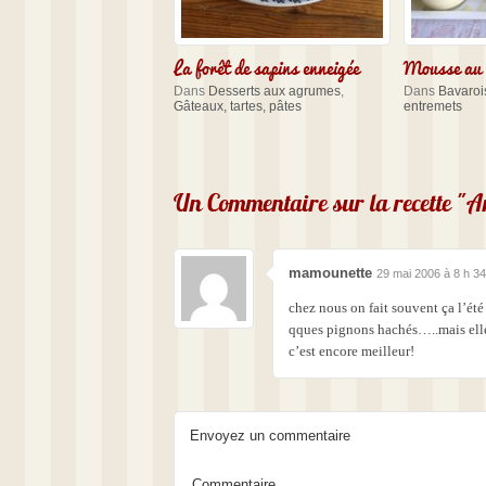
La forêt de sapins enneigée
Mousse au l
Dans
Desserts aux agrumes
,
Dans
Bavarois
Gâteaux, tartes, pâtes
entremets
Un Commentaire sur la recette "A
mamounette
29 mai 2006 à 8 h 34
chez nous on fait souvent ça l’été
qques pignons hachés…..mais elle
c’est encore meilleur!
Envoyez un commentaire
Commentaire