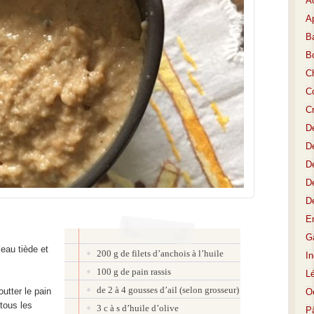
A
Ap
Ba
B
C
Co
C
D
De
De
D
D
E
Gâ
’eau tiède et
200 g de filets d’anchois à l’huile
I
100 g de pain rassis
L
de 2 à 4 gousses d’ail (selon grosseur)
outter le pain
O
tous les
3 c à s d’huile d’olive
P