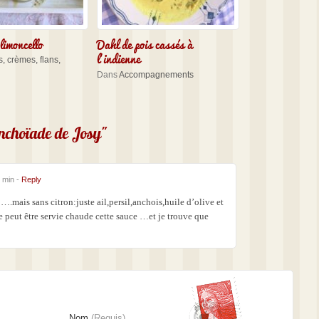
imoncello
Dahl de pois cassés à
l’indienne
, crèmes, flans,
Dans
Accompagnements
nchoïade de Josy"
 min -
Reply
 ….mais sans citron:juste ail,persil,anchois,huile d’olive et
 peut être servie chaude cette sauce …et je trouve que
Nom
(Requis)