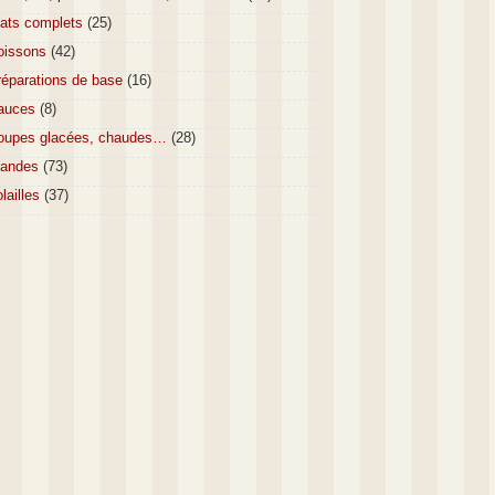
lats complets
(25)
oissons
(42)
réparations de base
(16)
auces
(8)
oupes glacées, chaudes…
(28)
iandes
(73)
lailles
(37)