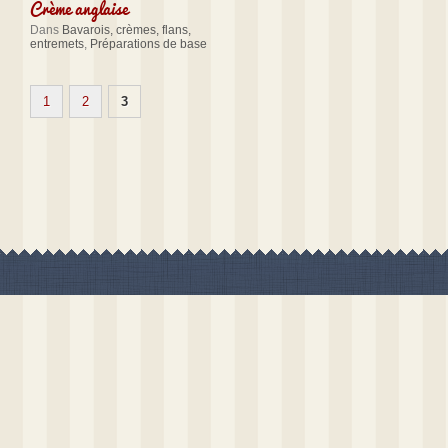
Crème anglaise
Dans
Bavarois, crèmes, flans,
entremets
,
Préparations de base
1
2
3