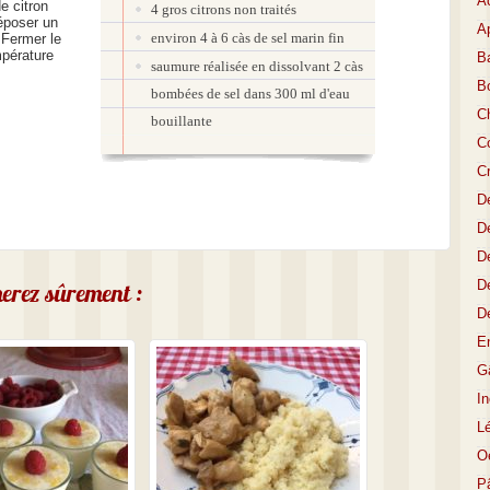
A
de citron
4 gros citrons non traités
époser un
Ap
environ 4 à 6 càs de sel marin fin
 Fermer le
mpérature
Ba
saumure réalisée en dissolvant 2 càs
B
bombées de sel dans 300 ml d'eau
C
bouillante
Co
C
D
De
De
D
imerez sûrement :
D
E
Gâ
I
L
O
P