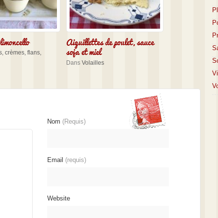
P
P
P
imoncello
Aiguillettes de poulet, sauce
soja et miel
S
, crèmes, flans,
S
Dans
Volailles
V
Vo
Nom
(Requis)
Email
(requis)
Website