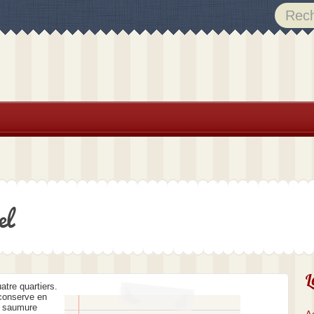
el
L
atre quartiers.
 conserve en
a saumure