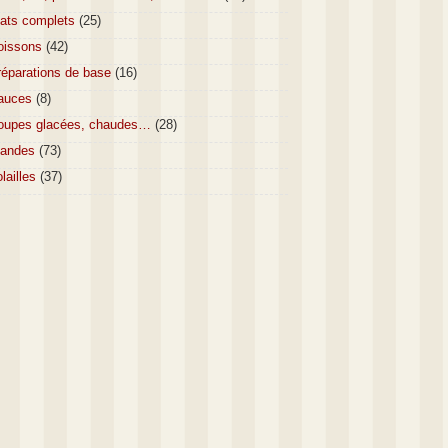
lats complets
(25)
oissons
(42)
réparations de base
(16)
auces
(8)
oupes glacées, chaudes…
(28)
iandes
(73)
lailles
(37)