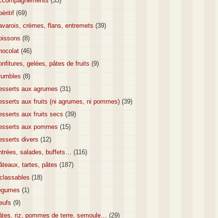
ccompagnements
(33)
éritif
(69)
varois, crèmes, flans, entremets
(39)
oissons
(8)
hocolat
(46)
nfitures, gelées, pâtes de fruits
(9)
rumbles
(8)
esserts aux agrumes
(31)
sserts aux fruits (ni agrumes, ni pommes)
(39)
sserts aux fruits secs
(39)
esserts aux pommes
(15)
esserts divers
(12)
ntrées, salades, buffets…
(116)
teaux, tartes, pâtes
(187)
nclassables
(18)
égumes
(1)
eufs
(9)
âtes, riz, pommes de terre, semoule…
(29)