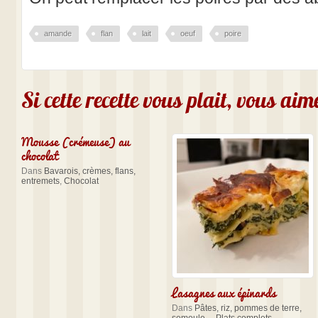
amande
flan
lait
oeuf
poire
Si cette recette vous plait, vous ai
Mousse (crémeuse) au
chocolat
Dans
Bavarois, crèmes, flans,
entremets
,
Chocolat
Lasagnes aux épinards
Dans
Pâtes, riz, pommes de terre,