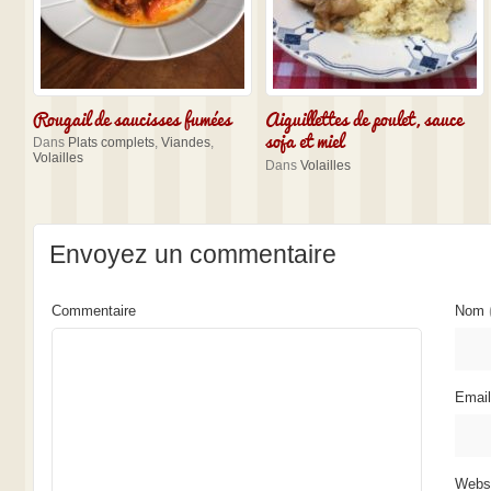
Rougail de saucisses fumées
Aiguillettes de poulet, sauce
soja et miel
Dans
Plats complets
,
Viandes
,
Volailles
Dans
Volailles
Envoyez un commentaire
Commentaire
Nom
Emai
Webs