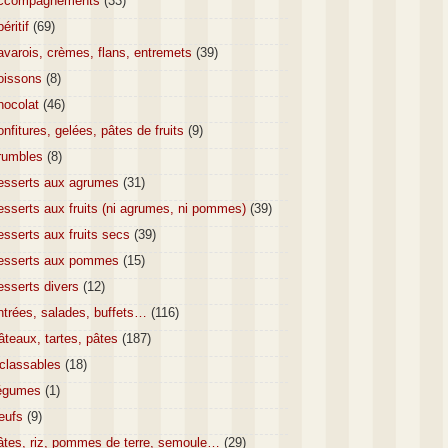
ccompagnements
(33)
éritif
(69)
varois, crèmes, flans, entremets
(39)
oissons
(8)
hocolat
(46)
nfitures, gelées, pâtes de fruits
(9)
rumbles
(8)
esserts aux agrumes
(31)
sserts aux fruits (ni agrumes, ni pommes)
(39)
sserts aux fruits secs
(39)
esserts aux pommes
(15)
esserts divers
(12)
ntrées, salades, buffets…
(116)
teaux, tartes, pâtes
(187)
nclassables
(18)
égumes
(1)
eufs
(9)
âtes, riz, pommes de terre, semoule…
(29)