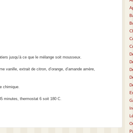
A
Ap
Ba
B
C
Co
C
D
ntiers jusqu’à ce que le mélange soit mousseux.
De
e vanille, extrait de citron, d’orange, d’amande amère,
De
D
D
ure chimique.
E
35 minutes, thermostat 6 soit 180 C.
Gâ
I
L
O
P