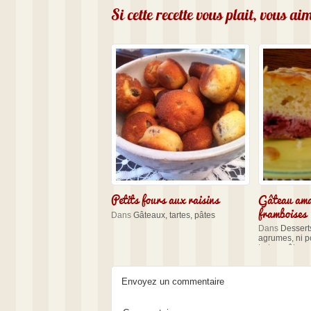
Si cette recette vous plait, vous a
Petits fours aux raisins
Gâteau am
framboises
Dans
Gâteaux, tartes, pâtes
Dans
Desserts
agrumes, ni 
tartes, pâtes
Envoyez un commentaire