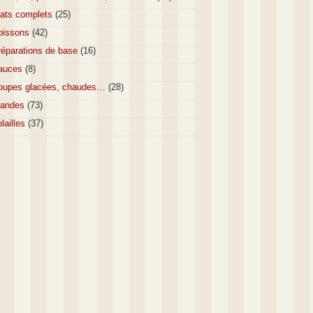
lats complets
(25)
oissons
(42)
réparations de base
(16)
auces
(8)
oupes glacées, chaudes…
(28)
iandes
(73)
lailles
(37)