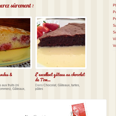
imerez sûrement :
P
P
P
S
S
V
Vo
andes &
L’excellent gâteau au chocolat
de Tom…
 aux fruits (ni
Dans
Chocolat
,
Gâteaux, tartes,
pommes)
,
Gâteaux,
pâtes