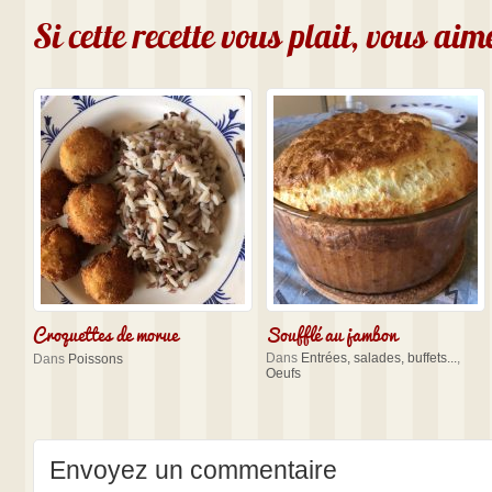
Si cette recette vous plait, vous ai
Croquettes de morue
Soufflé au jambon
Dans
Entrées, salades, buffets...
,
Dans
Poissons
Oeufs
Envoyez un commentaire