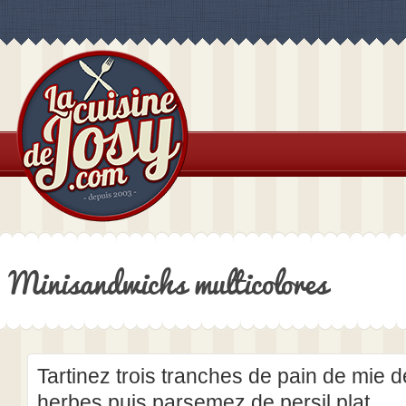
Minisandwichs multicolores
Tartinez trois tranches de pain de mie d
herbes puis parsemez de persil plat.