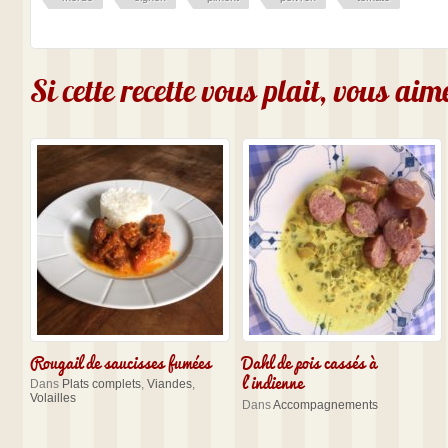
Si cette recette vous plait, vous ai
Rougail de saucisses fumées
Dahl de pois cassés à
l’indienne
Dans
Plats complets
,
Viandes
,
Volailles
Dans
Accompagnements