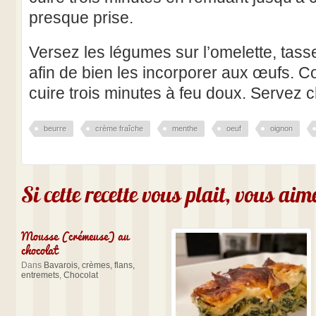
presque prise.
Versez les légumes sur l’omelette, tas
afin de bien les incorporer aux œufs. C
cuire trois minutes à feu doux. Servez c
beurre
crème fraîche
menthe
oeuf
oignon
Si cette recette vous plait, vous ai
Mousse (crémeuse) au
chocolat
Dans
Bavarois, crèmes, flans,
entremets
,
Chocolat